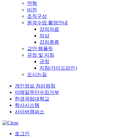
연혁
비전
조직구성
원격수업 촬영안내
강의자료
의상
강의종류
교안 템플릿
규정 및 지침
규정
지침(가이드라인)
오시는길
개인정보 처리방침
이메일무단수집거부
한경국립대학교
학사시스템
사이버캠퍼스
로그인