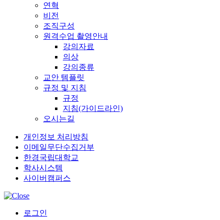
연혁
비전
조직구성
원격수업 촬영안내
강의자료
의상
강의종류
교안 템플릿
규정 및 지침
규정
지침(가이드라인)
오시는길
개인정보 처리방침
이메일무단수집거부
한경국립대학교
학사시스템
사이버캠퍼스
로그인