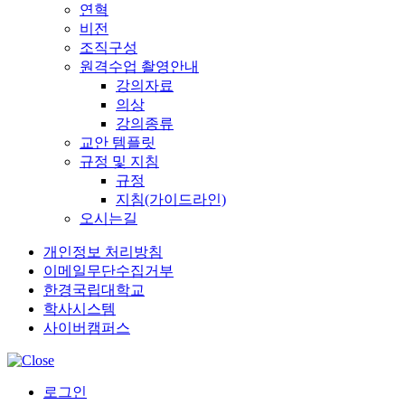
연혁
비전
조직구성
원격수업 촬영안내
강의자료
의상
강의종류
교안 템플릿
규정 및 지침
규정
지침(가이드라인)
오시는길
개인정보 처리방침
이메일무단수집거부
한경국립대학교
학사시스템
사이버캠퍼스
로그인