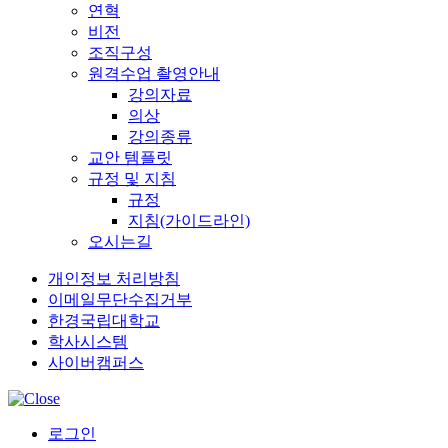
연혁
비전
조직구성
원격수업 촬영안내
강의자료
의상
강의종류
교안 템플릿
규정 및 지침
규정
지침(가이드라인)
오시는길
개인정보 처리방침
이메일무단수집거부
한경국립대학교
학사시스템
사이버캠퍼스
로그인